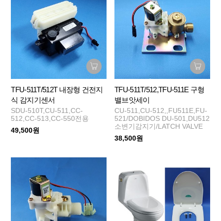
TFU-511T/512T 내장형 건전지
TFU-511T/512,TFU-511E 구형
식 감지기센서
밸브앗세이
SDU-510T,CU-511,CC-
CU-511,CU-512,,FU511E,FU-
512,CC-513,CC-550전용
521/DOBIDOS DU-501,DU512
소변기감지기/LATCH VALVE
49,500원
38,500원