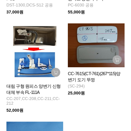
DST-1300,DCS-S12 공용
PC-6030 공용
37,000원
55,000원
CC-761S(CT-761)(267*115)양
변기 도기 뚜껑
대림 구형 원피스 양변기 신형
(SC-294)
대체 부속 FL-111A
25,000원
CC-207,CC-208,CC-211,CC-
212
52,000원