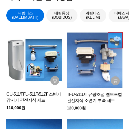
대림바스
대림통상
계림바스
티에스
(DAELIMBATH)
(DOBIDOS)
(KELIM)
(JAVA
CU-511/TFU-511T/512T 소변기
TFU-511UT 유량조절 엘보포함
감지기 건전지식 세트
건전지식 소변기 부속 세트
110,000원
120,000원