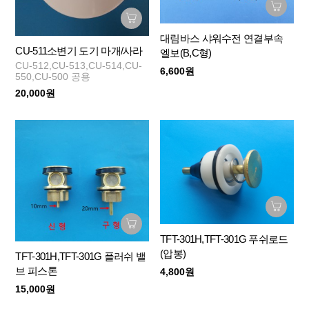
대림바스 샤워수전 연결부속
CU-511소변기 도기 마개/사라
엘보(B,C형)
CU-512,CU-513,CU-514,CU-
6,600원
550,CU-500 공용
20,000원
TFT-301H,TFT-301G 푸쉬로드
(압봉)
TFT-301H,TFT-301G 플러쉬 밸
브 피스톤
4,800원
15,000원