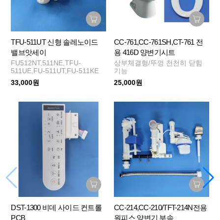
TFU-511UT 신형 솔레노이드
CC-761,CC-761SH,CT-761 전
밸브앗세이
용 416D 양변기시트
FU512NT,511NE,TFU-
상부체결형/뚜껑 천천히 닫힘
511UE,FU-511UT,FU-511KE
기능
33,000원
25,000원
DST-1300 비데 사이드 컨트롤
CC-214,CC-210/TFT-214N전용
PCB
원피스 양변기 부속