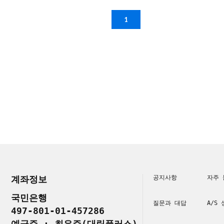
1
계좌정보
공지사항
자주 
국민은행
질문과 대답
A/S
497-801-01-457286
예금주 : 최은주(대림플러스)