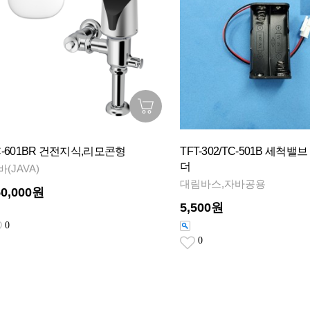
C-601BR 건전지식,리모콘형
TFT-302/TC-501B 세척밸
더
바(JAVA)
대림바스,자바공용
50,000원
5,500원
0
0