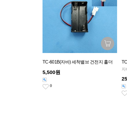
TC-601B(자바) 세척밸브 건전지 홀더
T
자
5,500원
2
0