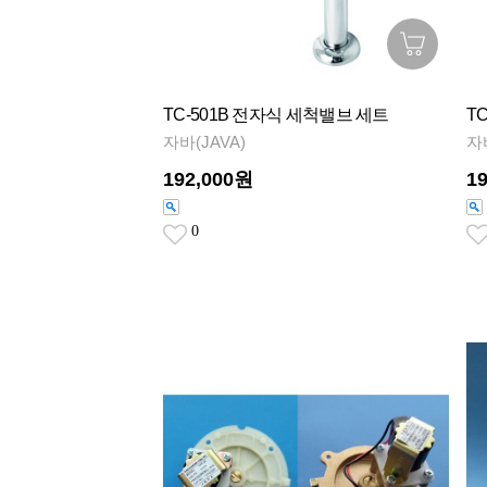
TC-501B 전자식 세척밸브 세트
T
자바(JAVA)
자
192,000원
1
0