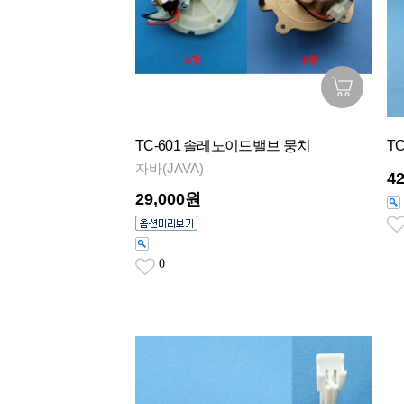
TC-601 솔레노이드밸브 뭉치
T
자바(JAVA)
4
29,000원
0