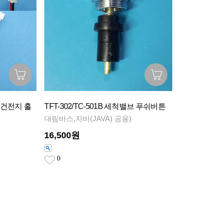
브 건전지 홀
TFT-302/TC-501B 세척밸브 푸쉬버튼
대림바스,자바(JAVA) 공용)
16,500원
0