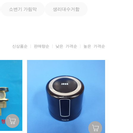
소변기 가림막
생리대수거함
신상품순
판매량순
낮은 가격순
높은 가격순