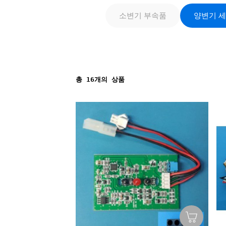
소변기 부속품
양변기 
총
16
개의 상품