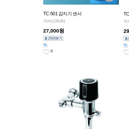
TC-501 감지기 센서
T
자바(JAVA)
자
27,000원
2
0