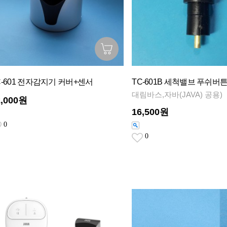
C-601 전자감지기 커버+센서
TC-601B 세척밸브 푸쉬버
대림바스,자바(JAVA) 공용)
2,000원
16,500원
0
0