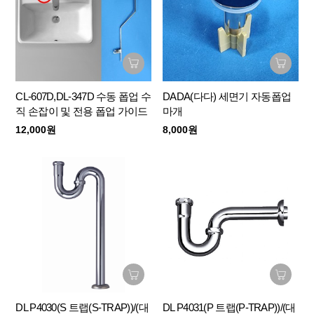
CL-607D,DL-347D 수동 폽업 수
DADA(다다) 세면기 자동폽업
직 손잡이 및 전용 폽업 가이드
마개
12,000원
8,000원
DL P4030(S 트랩(S-TRAP))/(대
DL P4031(P 트랩(P-TRAP))/(대