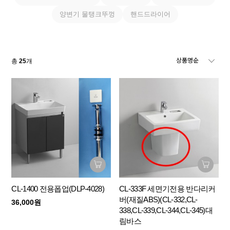
양변기 물탱크뚜껑
핸드드라이어
총
25
개
CL-1400 전용폽업(DLP-4028)
CL-333F 세면기전용 반다리커
버(재질ABS)(CL-332,CL-
36,000원
338,CL-339,CL-344,CL-345)대
림바스