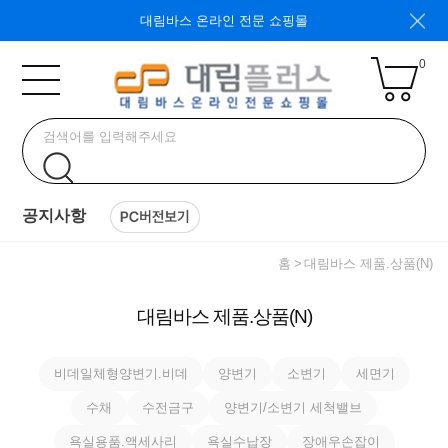
대림바스 온라인 전문 쇼핑몰
0
공지사항
홈
대림바스 제품.상품(N)
대림바스 제품.상품(N)
비데일체형양변기.비데
양변기
소변기
세면기
수채
수전금구
양변기/소변기 세척밸브
욕실용품.액세사리
욕실수납장
장애우손잡이