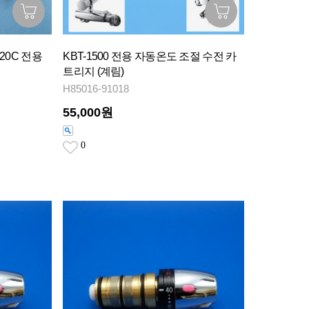
-120C 전용
KBT-1500 전용 자동온도 조절 수전 카
트리지 (계림)
H85016-91018
55,000원
0