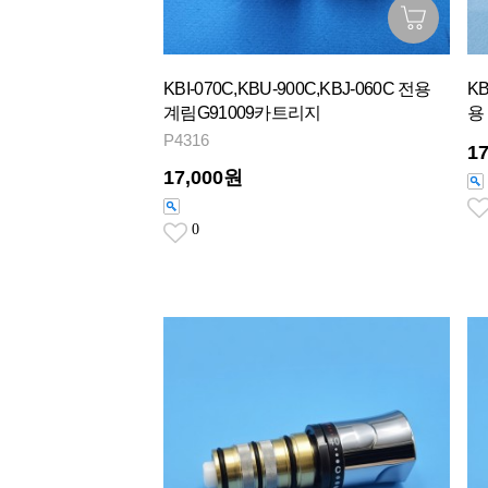
KBI-070C,KBU-900C,KBJ-060C 전용
KB
계림G91009카트리지
용
P4316
1
17,000원
0