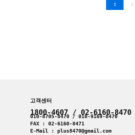
1
2
고객센터
1800-4607 / 02-6160-8470
010-8705-8470 / 010-9169-8470
FAX : 02-6160-8471
E-Mail : plus8470@gmail.com