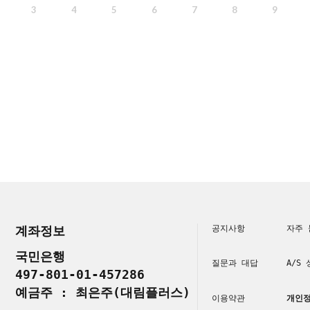
3
4
5
6
7
8
9
계좌정보
공지사항
자주 
국민은행
질문과 대답
A/S
497-801-01-457286
예금주 : 최은주(대림플러스)
이용약관
개인정