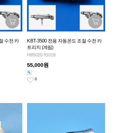
조절 수전 카
KBT-3500 전용 자동온도 조절 수전 카
트리지 (계림)
H85020-91018
55,000원
0