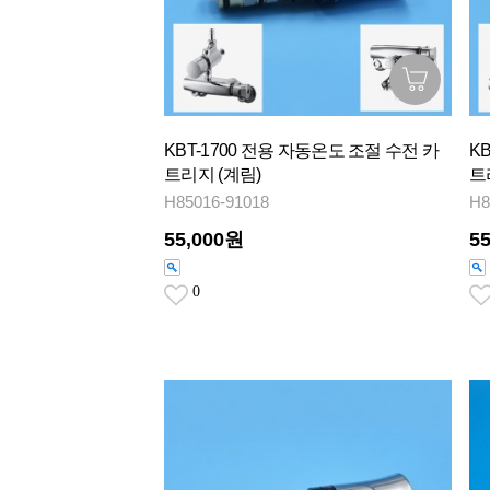
KBT-1700 전용 자동온도 조절 수전 카
K
트리지 (계림)
트
H85016-91018
H8
55,000원
5
0