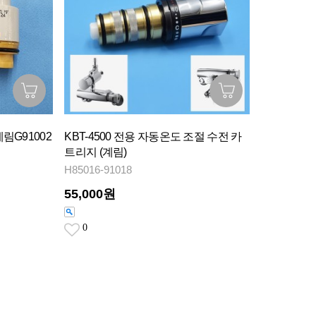
 계림G91002
KBT-4500 전용 자동온도 조절 수전 카
트리지 (계림)
H85016-91018
55,000원
0