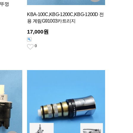
기뚜껑
KBA-100C,KBG-1200C,KBG-1200D 전
용 계림G91003카트리지
17,000원
0