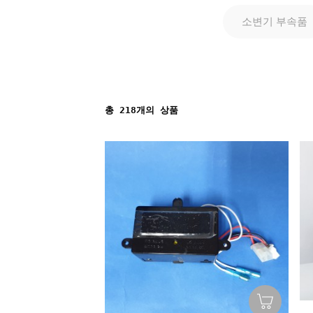
소변기 부속품
총
218
개의 상품