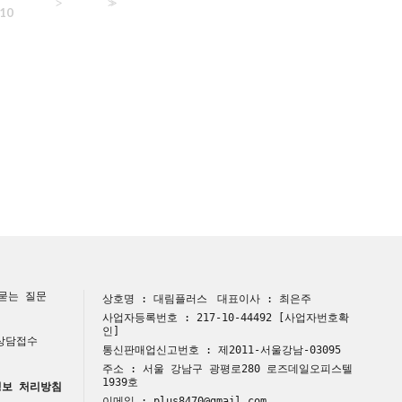
>
>>
10
묻는 질문
상호명 : 대림플러스
대표이사 : 최은주
사업자등록번호 : 217-10-44492
[사업자번호확
인]
 상담접수
통신판매업신고번호 : 제2011-서울강남-03095
주소 : 서울 강남구 광평로280 로즈데일오피스텔
1939호
보 처리방침
이메일 : plus8470@gmail.com