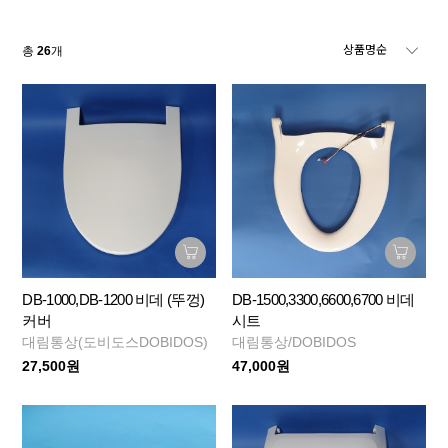
총
26
개
DB-1000,DB-1200 비데 (뚜껑)
DB-1500,3300,6600,6700 비데
커버
시트
대림통상(도비도스DOBIDOS)
대림통상/DOBIDOS
27,500원
47,000원