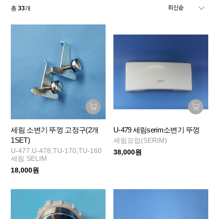
총
33
개
세림 소변기 뚜껑 고정구(2개
U-479 세림serim소변기 뚜껑
1SET)
세림요업(SERIM)
U-477,U-478,TU-170,TU-160
38,000원
세림 SELIM
18,000원