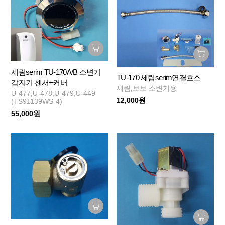
세림serim TU-170A/B 소변기
TU-170 세림serim연결호스
감지기 센서+커버
세림,보보 소변기용
U-477,U-478,U-479,U-449
12,000원
(TS91139WS-4)
55,000원