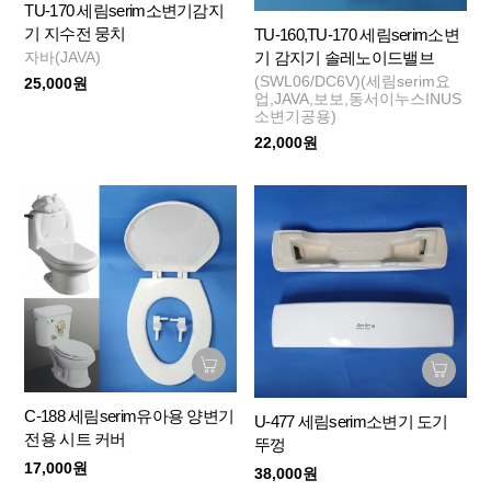
TU-170 세림serim소변기감지
기 지수전 뭉치
TU-160,TU-170 세림serim소변
기 감지기 솔레노이드밸브
자바(JAVA)
(SWL06/DC6V)(세림serim요
25,000원
업,JAVA,보보,동서이누스INUS
소변기공용)
22,000원
C-188 세림serim유아용 양변기
U-477 세림serim소변기 도기
전용 시트 커버
뚜껑
17,000원
38,000원