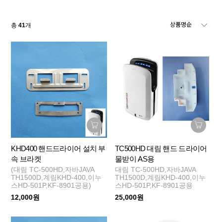
총
41
개
KHD400 핸드드라이어 설치 부
TC500HD 대림 핸드 드라이어
속 브라켓
물받이 AS용
(대림 TC-500HD,자바JAVA
대림 TC-500HD,자바JAVA
TH1500D,계림KHD-400,이누
TH1500D,계림KHD-400,이누
스HD-501P,KF-8901공용)
스HD-501P,KF-8901공용
12,000원
25,000원