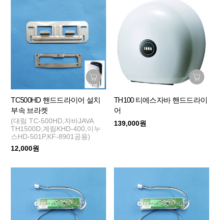
TC500HD 핸드드라이어 설치
TH100 티에스자바 핸드드라이
부속 브라켓
어
(대림 TC-500HD,자바JAVA
139,000원
TH1500D,계림KHD-400,이누
스HD-501P,KF-8901공용)
12,000원