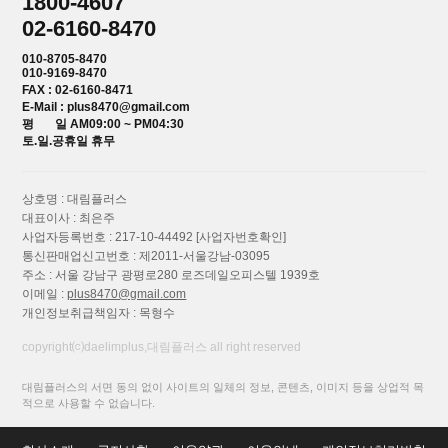
1800-4607
02-6160-8470
010-8705-8470
010-9169-8470
FAX : 02-6160-8471
E-Mail : plus8470@gmail.com
평 일 AM09:00 ~ PM04:30
토.일.공휴일 휴무
상호명 : 대림플러스
대표이사 : 최은주
사업자등록번호 : 217-10-44492
[사업자번호확인]
통신판매업신고번호 : 제2011-서울강남-03095
주소 : 서울 강남구 광평로280 로즈데일오피스텔 1939호
이메일 :
plus8470@gmail.com
개인정보취급책임자 : 목형수
copyright⒞daelimplus,대림플러스 all right reserved
대림플러스의 서면 동의 없이 사이트의 일체의 정보, 콘텐츠, 이미지 등을 상업적 목
적으로 사용할 수 없습니다.