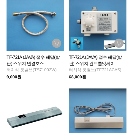
TF-721A (JAVA) 절수 페달(발
TF-721A (JAVA) 절수 페달(발
판) 스위치 연결호스
판) 스위치 컨트롤앗세이
터치식 풋밸브(TS71002W)
터치식 풋밸브(TF721ACAS)
9,000원
68,000원