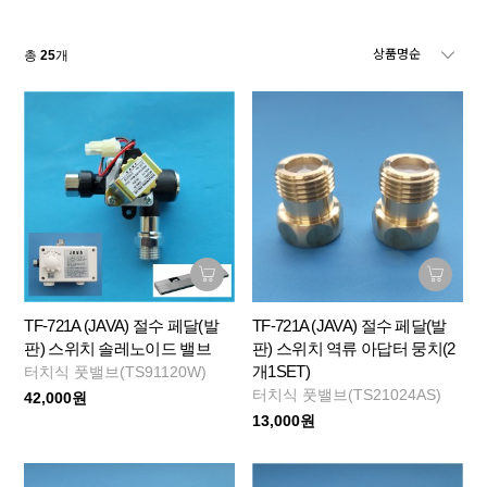
총
25
개
TF-721A (JAVA) 절수 페달(발
TF-721A (JAVA) 절수 페달(발
판) 스위치 솔레노이드 밸브
판) 스위치 역류 아답터 뭉치(2
개1SET)
터치식 풋밸브(TS91120W)
터치식 풋밸브(TS21024AS)
42,000원
13,000원