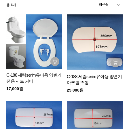
총
4
개
C-188 세림serim유아용 양변기
C-188 세림serim유아용 양변기
전용 시트 커버
아크릴 뚜껑
17,000원
25,000원