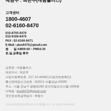
예금주 : 최은주(대림플러스)
고객센터
1800-4607
02-6160-8470
010-8705-8470
010-9169-8470
FAX : 02-6160-8471
E-Mail : plus8470@gmail.com
평 일 AM09:00 ~ PM04:30
토.일.공휴일 휴무
상호명 : 대림플러스
대표이사 : 최은주
사업자등록번호 : 217-10-44492
[사업자번호확인]
통신판매업신고번호 : 제2011-서울강남-03095
주소 : 서울 강남구 광평로280 로즈데일오피스텔 1939호
이메일 :
plus8470@gmail.com
개인정보취급책임자 : 목형수
copyright⒞daelimplus,대림플러스 all right reserved