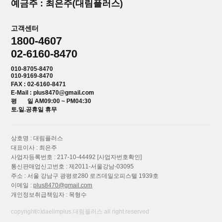
예금주 : 최은주(대림플러스)
고객센터
1800-4607
02-6160-8470
010-8705-8470
010-9169-8470
FAX : 02-6160-8471
E-Mail : plus8470@gmail.com
평 일 AM09:00 ~ PM04:30
토.일.공휴일 휴무
상호명 : 대림플러스
대표이사 : 최은주
사업자등록번호 : 217-10-44492
[사업자번호확인]
통신판매업신고번호 : 제2011-서울강남-03095
주소 : 서울 강남구 광평로280 로즈데일오피스텔 1939호
이메일 :
plus8470@gmail.com
개인정보취급책임자 : 목형수
copyright⒞daelimplus,대림플러스 all right reserved