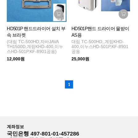
HD501P 핸드드라이어 설치 부
HD501P핸드 드라이어 물받이
속 브라켓
AS용
(대림 TC-500HD,자바JAVA
대림 TC-500HD,,계림KHD-
TH1500D,계림KHD-400,이누
400,이누스HD-501P,KF-8901
스HD-501P,KF-8901공용)
공용
12,000원
25,000원
1
계좌정보
국민은행 497-801-01-457286