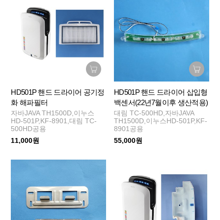
HD501P 핸드 드라이어 공기정
HD501P 핸드 드라이어 삽입형
화 해파필터
백센서(22년7월이후 생산적용)
자바JAVA TH1500D,이누스
대림 TC-500HD,자바JAVA
HD-501P,KF-8901,대림 TC-
TH1500D,이누스HD-501P,KF-
500HD공용
8901공용
11,000원
55,000원