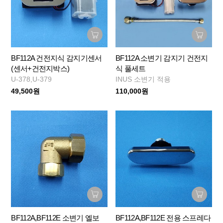
BF112A 건전지식 감지기센서
BF112A 소변기 감지기 건전지
(센서+건전지박스)
식 풀세트
U-378,U-379
INUS 소변기 적용
49,500원
110,000원
BF112A,BF112E 소변기 엘보
BF112A,BF112E 전용 스프레다