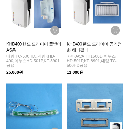
KHD400 핸드 드라이어 물받이
KHD400 핸드 드라이어 공기정
AS용
화 해파필터
대림 TC-500HD,,계림KHD-
자바JAVA TH1500D,이누스
400,이누스HD-501P,KF-8901
HD-501P,KF-8901,대림 TC-
공용
500HD공용
25,000원
11,000원