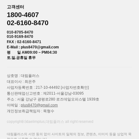
고객센터
1800-4607
02-6160-8470
010-8705-8470
010-9169-8470
FAX : 02-6160-8471
E-Mail : plus8470@gmail.com
평 일 AM09:00 ~ PM04:30
토.일.공휴일 휴무
상호명 : 대림플러스
대표이사 : 최은주
사업자등록번호 : 217-10-44492
[사업자번호확인]
통신판매업신고번호 : 제2011-서울강남-03095
주소 : 서울 강남구 광평로280 로즈데일오피스텔 1939호
이메일 :
plus8470@gmail.com
개인정보취급책임자 : 목형수
copyright⒞daelimplus,대림플러스 all right reserved
대림플러스의 서면 동의 없이 사이트의 일체의 정보, 콘텐츠, 이미지 등을 상업적 목
적으로 사용할 수 없습니다.