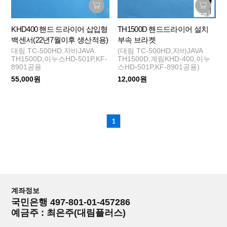
KHD400 핸드 드라이어 삽입형
TH1500D 핸드드라이어 설치
백센서(22년7월이후 생산적용)
부속 브라켓
대림 TC-500HD,자바JAVA
(대림 TC-500HD,자바JAVA
TH1500D,이누스HD-501P,KF-
TH1500D,계림KHD-400,이누
8901공용
스HD-501P,KF-8901공용)
55,000원
12,000원
1
계좌정보
국민은행 497-801-01-457286
예금주 : 최은주(대림플러스)