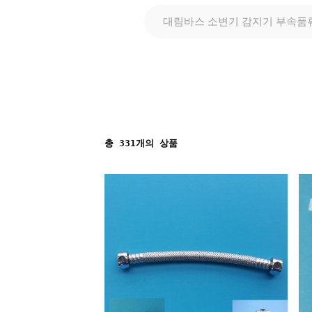
대림바스 소변기 감지기 부속품
총
331
개의 상품