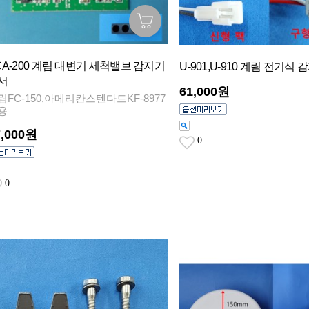
CA-200 계림 대변기 세척밸브 감지기
U-901,U-910 계림 전기식
서
61,000원
림FC-150,아메리칸스텐다드KF-8977
용
7,000원
0
0