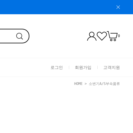
0
로그인
회원가입
고객지원
HOME
>
소변기A/S부속품류