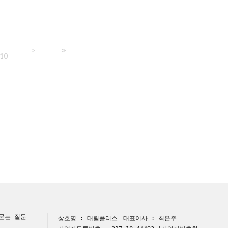
>
>>
10
묻는 질문
상호명 : 대림플러스
대표이사 : 최은주