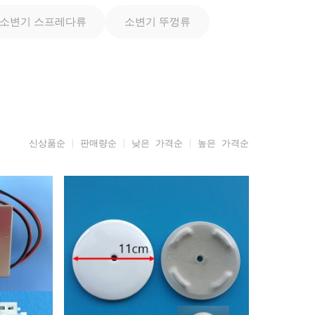
소변기 스프레다류
소변기 뚜껑류
신상품순
판매량순
낮은 가격순
높은 가격순