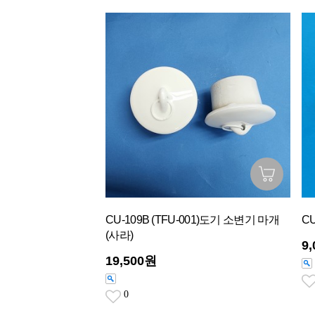
CU-109B (TFU-001)도기 소변기 마개
C
(사라)
9
19,500원
0