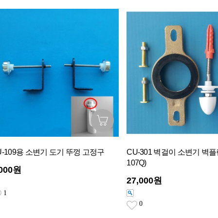
U-109용 소변기 도기 뚜껑 고정구
CU-301 벽걸이 소변기 벽플
107Q)
,000원
27,000원
1
0