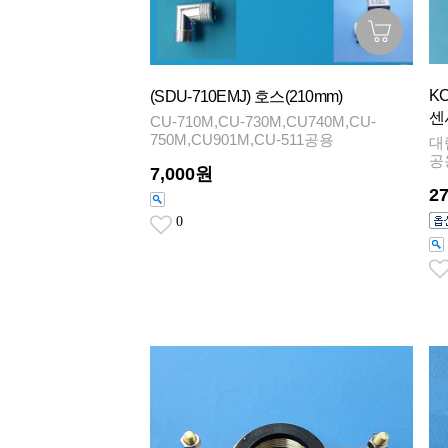
K
(SDU-710EMJ) 호스(210mm)
센
CU-710M,CU-730M,CU740M,CU-
750M,CU901M,CU-511공용
대
공
7,000원
2
0