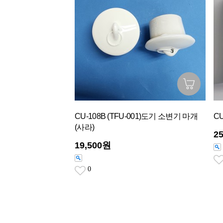
CU-108B (TFU-001)도기 소변기 마개
C
(사라)
2
19,500원
0