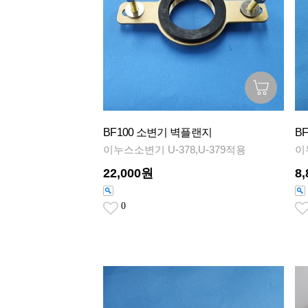
BF100 소변기 벽플랜지
B
이누스소변기 U-378,U-379적용
이
22,000원
8
0