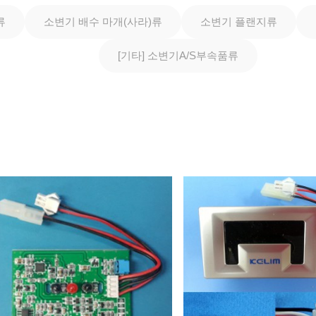
류
소변기 배수 마개(사라)류
소변기 플랜지류
[기타] 소변기A/S부속품류