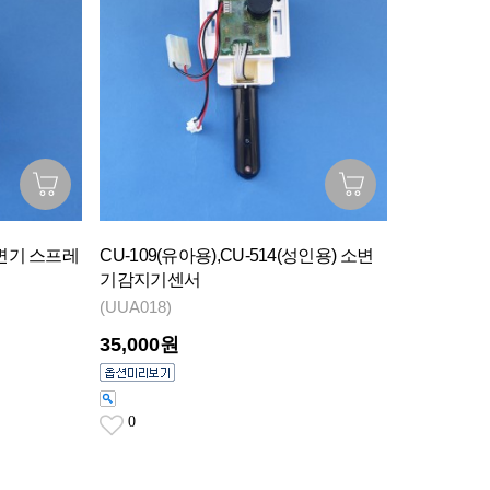
 소변기 스프레
CU-109(유아용),CU-514(성인용) 소변
기감지기센서
(UUA018)
35,000원
0