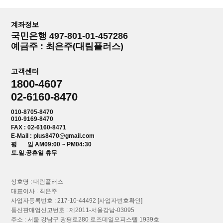
계좌정보
국민은행 497-801-01-457286
예금주 : 최은주(대림플러스)
고객센터
1800-4607
02-6160-8470
010-8705-8470
010-9169-8470
FAX : 02-6160-8471
E-Mail : plus8470@gmail.com
평 일 AM09:00 ~ PM04:30
토.일.공휴일 휴무
상호명 : 대림플러스
대표이사 : 최은주
사업자등록번호 : 217-10-44492
[사업자번호확인]
통신판매업신고번호 : 제2011-서울강남-03095
주소 : 서울 강남구 광평로280 로즈데일오피스텔 1939호