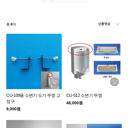
총
8
개
CU-109용 소변기 도기 뚜껑 고
CU-512 소변기 뚜껑
정구
48,000원
9,000원