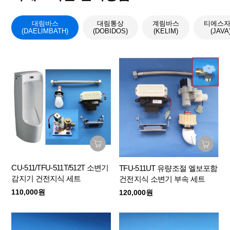
대림바스
대림통상
계림바스
티에스
(DAELIMBATH)
(DOBIDOS)
(KELIM)
(JAVA
CU-511/TFU-511T/512T 소변기
TFU-511UT 유량조절 엘보포함
감지기 건전지식 세트
건전지식 소변기 부속 세트
110,000원
120,000원