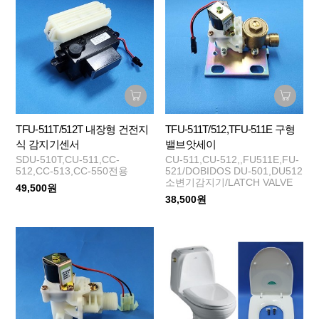
TFU-511T/512T 내장형 건전지
TFU-511T/512,TFU-511E 구형
식 감지기센서
밸브앗세이
SDU-510T,CU-511,CC-
CU-511,CU-512,,FU511E,FU-
512,CC-513,CC-550전용
521/DOBIDOS DU-501,DU512
소변기감지기/LATCH VALVE
49,500원
38,500원