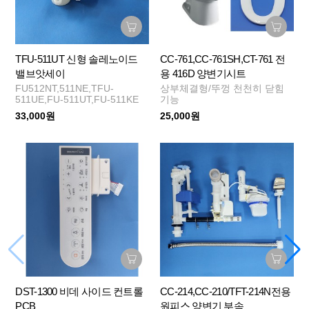
TFU-511UT 신형 솔레노이드
CC-761,CC-761SH,CT-761 전
밸브앗세이
용 416D 양변기시트
FU512NT,511NE,TFU-
상부체결형/뚜껑 천천히 닫힘
511UE,FU-511UT,FU-511KE
기능
33,000원
25,000원
DST-1300 비데 사이드 컨트롤
CC-214,CC-210/TFT-214N전용
PCB
원피스 양변기 부속