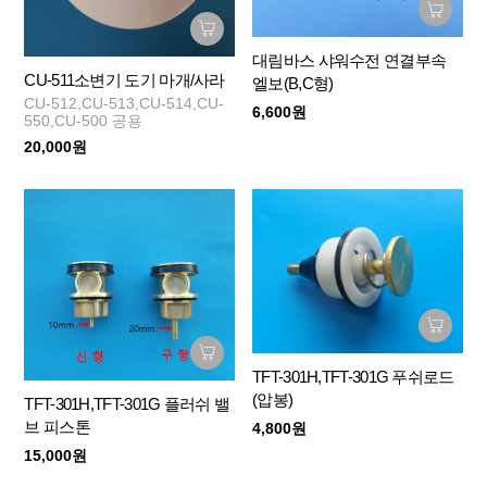
대림바스 샤워수전 연결부속
CU-511소변기 도기 마개/사라
엘보(B,C형)
CU-512,CU-513,CU-514,CU-
6,600원
550,CU-500 공용
20,000원
TFT-301H,TFT-301G 푸쉬로드
(압봉)
TFT-301H,TFT-301G 플러쉬 밸
브 피스톤
4,800원
15,000원