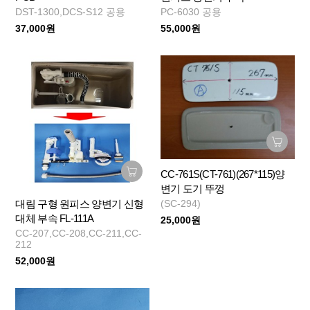
DST-1300,DCS-S12 공용
PC-6030 공용
37,000원
55,000원
CC-761S(CT-761)(267*115)양
변기 도기 뚜껑
대림 구형 원피스 양변기 신형
(SC-294)
대체 부속 FL-111A
25,000원
CC-207,CC-208,CC-211,CC-
212
52,000원