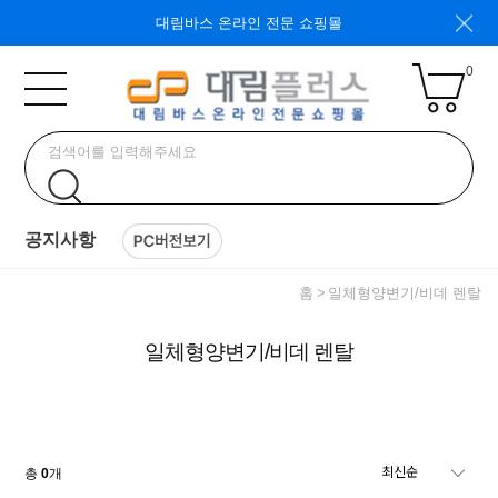
대림바스 온라인 전문 쇼핑몰
0
공지사항
홈
일체형양변기/비데 렌탈
일체형양변기/비데 렌탈
총
0
개