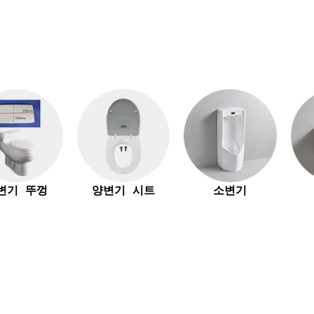
변기 뚜껑
양변기 시트
소변기