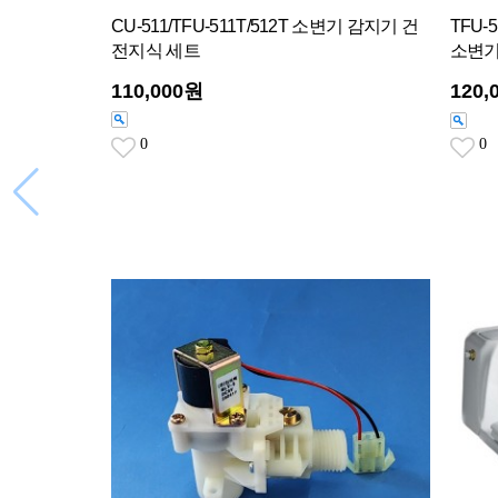
CU-511/TFU-511T/512T 소변기 감지기 건
TFU
전지식 세트
소변기
110,000원
120,
0
0