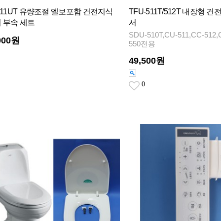
TFU-511T/512T 내장형
-511UT 유량조절 엘보포함 건전지식
서
 부속 세트
SDU-510T,CU-511,CC-512,
000원
550전용
49,500원
0