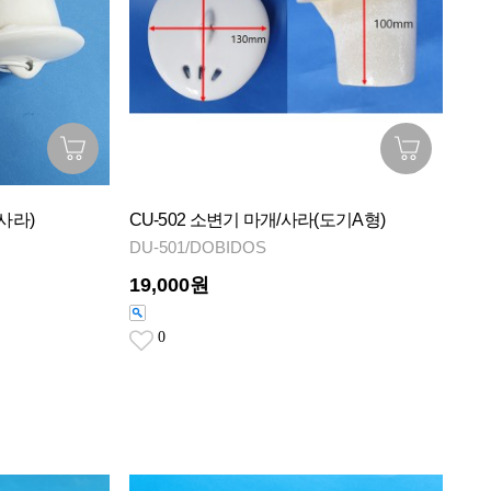
(사라)
CU-502 소변기 마개/사라(도기A형)
DU-501/DOBIDOS
19,000원
0