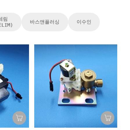
세림
바스앤플러싱
이수인
ELIM)