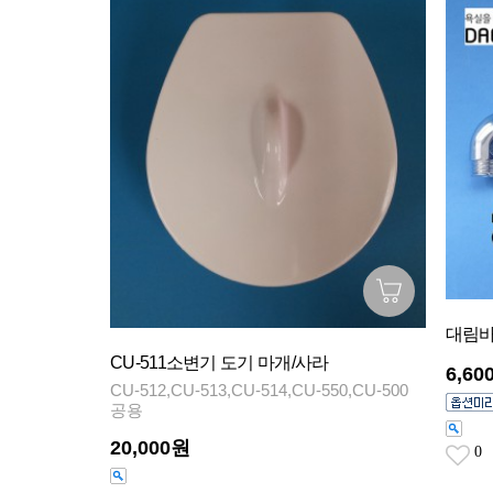
대림바
CU-511소변기 도기 마개/사라
6,60
CU-512,CU-513,CU-514,CU-550,CU-500
공용
20,000원
0