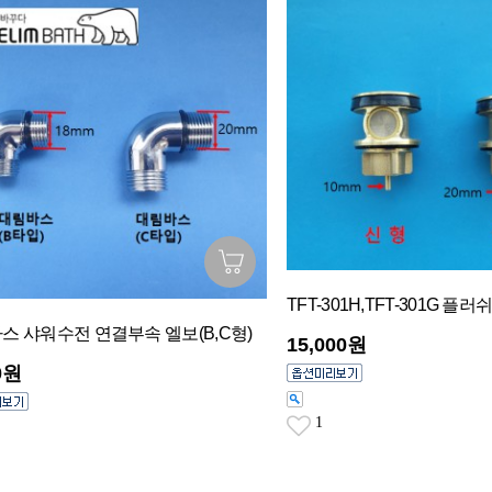
TFT-301H,TFT-301G 플
스 샤워수전 연결부속 엘보(B,C형)
15,000원
0원
1