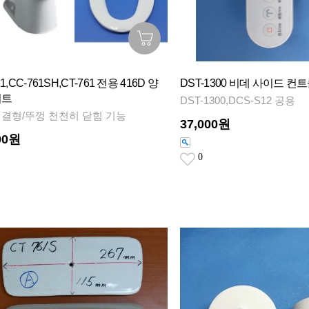
1,CC-761SH,CT-761 전용 416D 양
DST-1300 비데 사이드 컨트
시트
DST-1300,DCS-S12 공용
결형/뚜껑 천천히 닫힘 기능
37,000원
00원
0