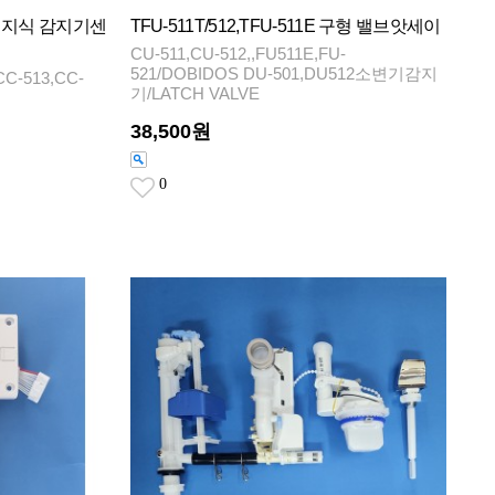
 건전지식 감지기센
TFU-511T/512,TFU-511E 구형 밸브앗세이
CU-511,CU-512,,FU511E,FU-
521/DOBIDOS DU-501,DU512소변기감지
CC-513,CC-
기/LATCH VALVE
38,500원
0