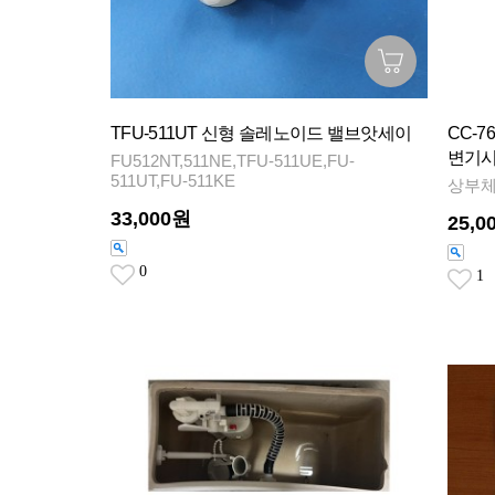
TFU-511UT 신형 솔레노이드 밸브앗세이
CC-76
변기
FU512NT,511NE,TFU-511UE,FU-
511UT,FU-511KE
상부체
33,000원
25,0
0
1