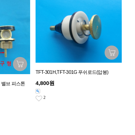
TFT-301H,TFT-301G 푸쉬로드(압봉)
4,800원
러쉬 밸브 피스톤
2