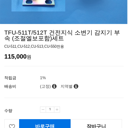
TFU-511T/512T 건전지식 소변기 감지기 부
속 (조절엘보포함)세트
CU-511,CU-512,CU-513,CU-550전용
115,000
원
적립금
1%
배송비
(고정)
지역별
수량
바로구매
장바구니