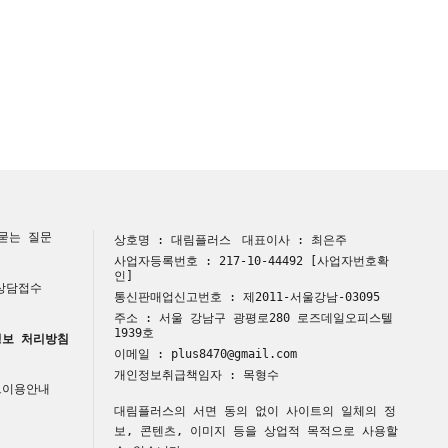
묻는 질문
상호명 : 대림플러스
대표이사 : 최은주
사업자등록번호 : 217-10-44492
[사업자번호확
인]
 상담접수
통신판매업신고번호 : 제2011-서울강남-03095
주소 : 서울 강남구 광평로280 로즈데일오피스텔
1939호
보 처리방침
이메일 : plus8470@gmail.com
개인정보취급책임자 : 목형수
트이용안내
대림플러스의 서면 동의 없이 사이트의 일체의 정
보, 콘텐츠, 이미지 등을 상업적 목적으로 사용할