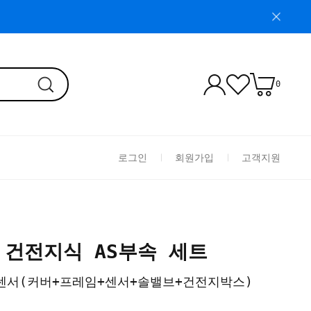
0
로그인
회원가입
고객지원
0B 건전지식 AS부속 세트
형센서(커버+프레임+센서+솔밸브+건전지박스)