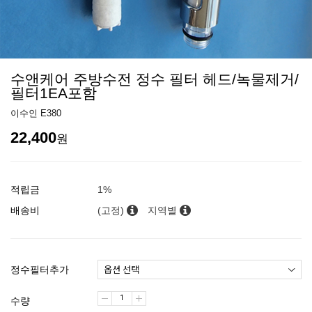
수앤케어 주방수전 정수 필터 헤드/녹물제거/
필터1EA포함
이수인 E380
22,400
원
적립금
1%
배송비
(고정)
지역별
정수필터추가
수량