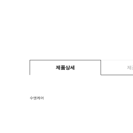
제품상세
제
수앤케어