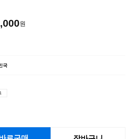
,000
원
민국
바로구매
장바구니