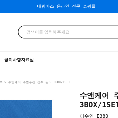
대림바스 온라인 전문 쇼핑몰
공지사항
자료실
속
> 수앤케어 주방수전 정수 필터 3BOX/1SET
수앤케어 
3BOX/1SE
이수인 E380