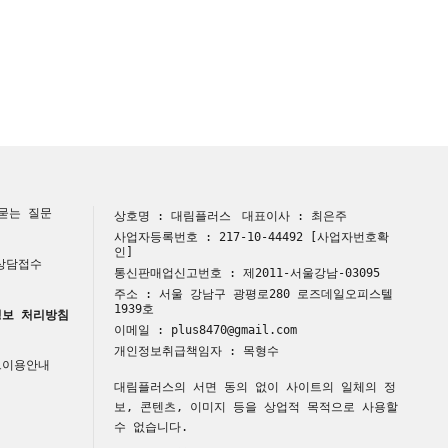
묻는 질문
상호명 : 대림플러스
대표이사 : 최은주
사업자등록번호 : 217-10-44492
[사업자번호확
인]
 상담접수
통신판매업신고번호 : 제2011-서울강남-03095
주소 : 서울 강남구 광평로280 로즈데일오피스텔
1939호
보 처리방침
이메일 : plus8470@gmail.com
개인정보취급책임자 : 목형수
트이용안내
대림플러스의 서면 동의 없이 사이트의 일체의 정
보, 콘텐츠, 이미지 등을 상업적 목적으로 사용할
수 없습니다.