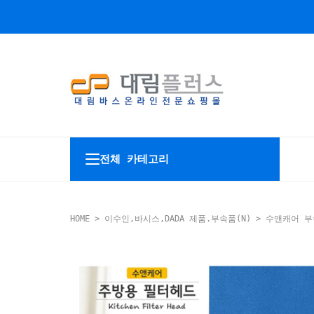
전체 카테고리
HOME
>
이수인,바시스,DADA 제품.부속품(N)
>
수앤캐어 부