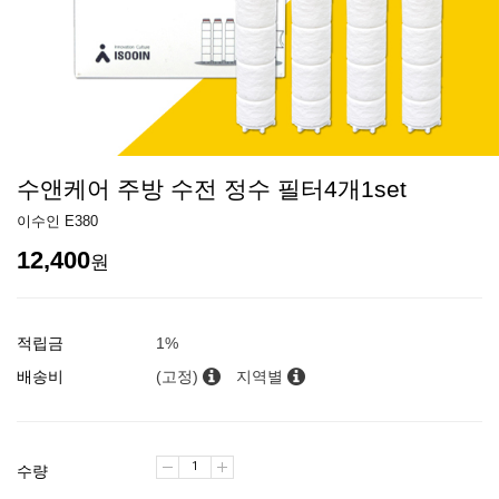
수앤케어 주방 수전 정수 필터4개1set
이수인 E380
12,400
원
적립금
1%
배송비
(고정)
지역별
수량