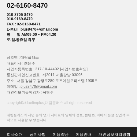
02-6160-8470
010-8705-8470
010-9169-8470
FAX : 02-6160-8471
E-Mail : plus8470@gmail.com
평 일 AM09:00 ~ PM04:30
토.일.공휴일 휴무
상호명 : 대림플러스
대표이사 : 최은주
사업자등록번호 : 217-10-44492
[사업자번호확인]
통신판매업신고번호 : 제2011-서울강남-03095
주소 : 서울 강남구 광평로280 로즈데일오피스텔 1939호
이메일 :
plus8470@gmail.com
개인정보취급책임자 : 목형수
copyright⒞daelimplus,대림플러스 all right reserved
대림플러스의 서면 동의 없이 사이트의 일체의 정보, 콘텐츠, 이미지 등을 상업적 목
적으로 사용할 수 없습니다.
회사소개
공지사항
이용약관
이용안내
개인정보처리방침