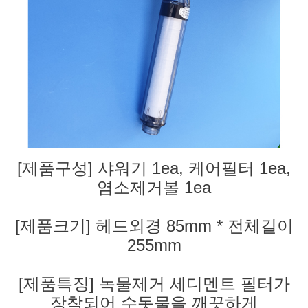
[제품구성] 샤워기 1ea, 케어필터 1ea,
염소제거볼 1ea
[제품크기] 헤드외경 85mm * 전체길이
255mm
[제품특징] 녹물제거 세디멘트 필터가
장착되어 수돗물을 깨끗하게