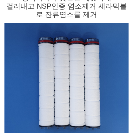
걸러내고 NSP인증 염소제거 세라믹볼
로 잔류염소를
제거