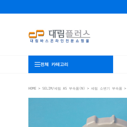
전체 카테고리
HOME
>
SELIM/세림 AS 부속품(N)
>
세림 소변기 부속품
>