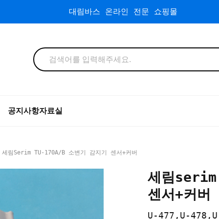
대림바스 온라인 전문 쇼핑몰
공지사항
자료실
 세림serim TU-170A/B 소변기 감지기 센서+커버
세림serim
센서+커버
U-477,U-478,U