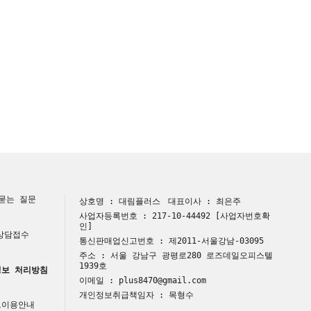
묻는 질문
상호명 : 대림플러스
대표이사 : 최은주
사업자등록번호 : 217-10-44492
[사업자번호확
인]
 상담접수
통신판매업신고번호 : 제2011-서울강남-03095
주소 : 서울 강남구 광평로280 로즈데일오피스텔
1939호
보 처리방침
이메일 : plus8470@gmail.com
개인정보취급책임자 : 목형수
트이용안내