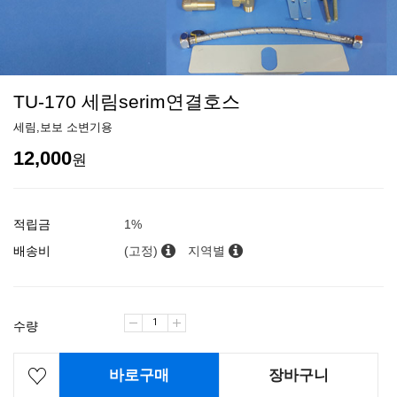
TU-170 세림serim연결호스
세림,보보 소변기용
12,000
원
적립금
1%
배송비
(고정)
지역별
수량
바로구매
장바구니