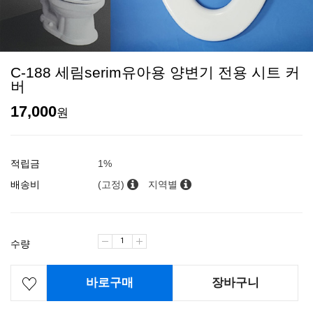
C-188 세림serim유아용 양변기 전용 시트 커
버
17,000
원
적립금
1%
배송비
(고정)
지역별
수량
바로구매
장바구니