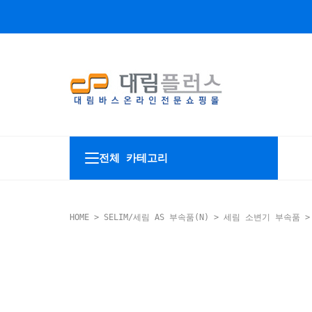
전체 카테고리
HOME
>
SELIM/세림 AS 부속품(N)
>
세림 소변기 부속품
>