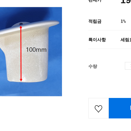
19
판매가
적립금
1%
특이사항
세림
수량