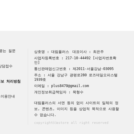
묻는 질문
상호명 : 대림플러스
대표이사 : 최은주
사업자등록번호 : 217-10-44492
[사업자번호확
인]
 상담접수
통신판매업신고번호 : 제2011-서울강남-03095
주소 : 서울 강남구 광평로280 로즈데일오피스텔
1939호
보 처리방침
이메일 : plus8470@gmail.com
개인정보취급책임자 : 목형수
트이용안내
대림플러스의 서면 동의 없이 사이트의 일체의 정
보, 콘텐츠, 이미지 등을 상업적 목적으로 사용할
수 없습니다.
copyright⒞astore all right reserved