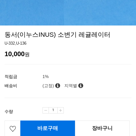
동서(이누스INUS) 소변기 레귤레이터
U-332,U-136
10,000
원
적립금
1%
배송비
(고정)
지역별
수량
바로구매
장바구니