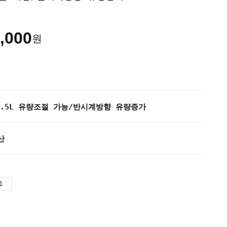
,000
원
~6.5L 유량조절 가능/반시계방향 유량증가
산