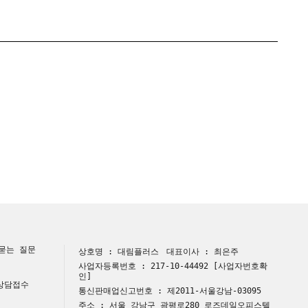
묻는 질문
상호명 : 대림플러스
대표이사 : 최은주
사업자등록번호 : 217-10-44492
[사업자번호확
인]
 상담접수
통신판매업신고번호 : 제2011-서울강남-03095
주소 : 서울 강남구 광평로280 로즈데일오피스텔