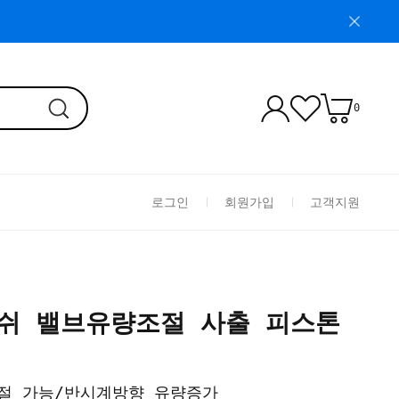
0
로그인
회원가입
고객지원
러쉬 밸브유량조절 사출 피스톤
량조절 가능/반시계방향 유량증가