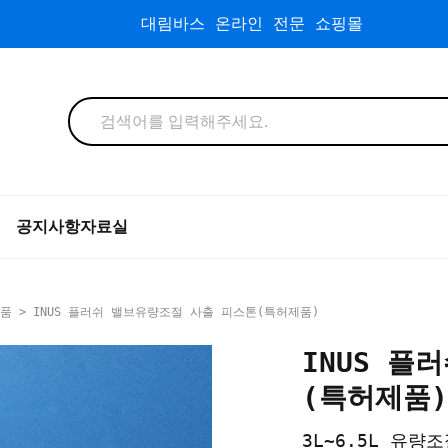
대림바스 온라인 전문 쇼핑몰
공지사항
자료실
속품
> INUS 플러쉬 밸브유량조절 사출 피스톤(특허제품)
INUS 플
(특허제품)
3L~6.5L 유