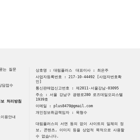
묻는 질문
상호명 : 대림플러스
대표이사 : 최은주
사업자등록번호 : 217-10-44492
[사업자번호확
인]
 상담접수
통신판매업신고번호 : 제2011-서울강남-03095
주소 : 서울 강남구 광평로280 로즈데일오피스텔
1939호
보 처리방침
이메일 : plus8470@gmail.com
개인정보취급책임자 : 목형수
트이용안내
대림플러스의 서면 동의 없이 사이트의 일체의 정
보, 콘텐츠, 이미지 등을 상업적 목적으로 사용할
수 없습니다.