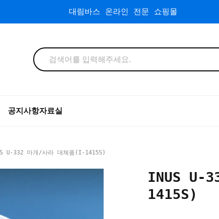
대림바스 온라인 전문 쇼핑몰
공지사항
자료실
S U-332 마개/사라 대체품(I-1415S)
INUS U-
1415S)