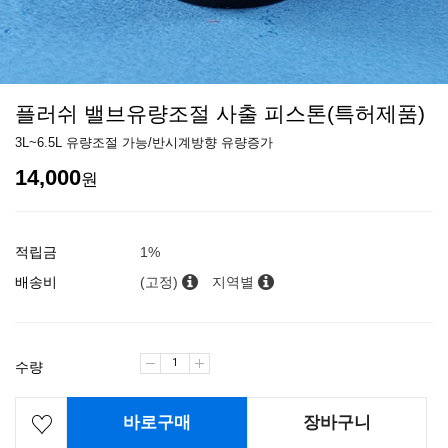
플러쉬 밸브유량조절 사출 피스톤(특허제품)
3L~6.5L 유량조절 가능/반시계방향 유량증가
14,000
원
적립금
1%
배송비
(고정)
지역별
수량
바로구매
장바구니