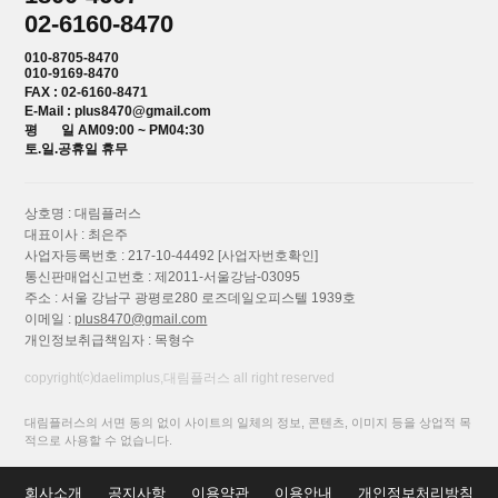
02-6160-8470
010-8705-8470
010-9169-8470
FAX : 02-6160-8471
E-Mail : plus8470@gmail.com
평 일 AM09:00 ~ PM04:30
토.일.공휴일 휴무
상호명 : 대림플러스
대표이사 : 최은주
사업자등록번호 : 217-10-44492
[사업자번호확인]
통신판매업신고번호 : 제2011-서울강남-03095
주소 : 서울 강남구 광평로280 로즈데일오피스텔 1939호
이메일 :
plus8470@gmail.com
개인정보취급책임자 : 목형수
copyright⒞daelimplus,대림플러스 all right reserved
대림플러스의 서면 동의 없이 사이트의 일체의 정보, 콘텐츠, 이미지 등을 상업적 목
적으로 사용할 수 없습니다.
회사소개
공지사항
이용약관
이용안내
개인정보처리방침