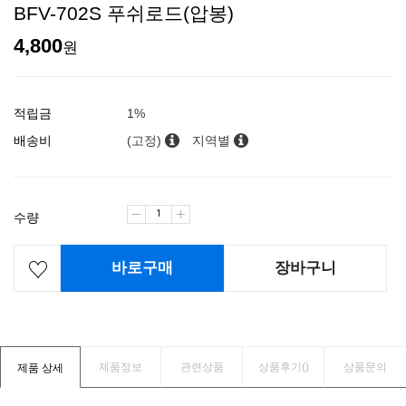
BFV-702S 푸쉬로드(압봉)
4,800
원
적립금
1%
배송비
(고정)
지역별
수량
바로구매
장바구니
제품정보
관련상품
상품후기(
)
상품문의
제품 상세