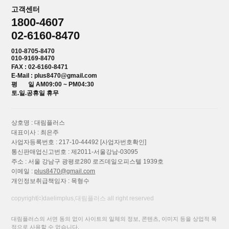
고객센터
1800-4607
02-6160-8470
010-8705-8470
010-9169-8470
FAX : 02-6160-8471
E-Mail : plus8470@gmail.com
평 일 AM09:00 ~ PM04:30
토.일.공휴일 휴무
상호명 : 대림플러스
대표이사 : 최은주
사업자등록번호 : 217-10-44492
[사업자번호확인]
통신판매업신고번호 : 제2011-서울강남-03095
주소 : 서울 강남구 광평로280 로즈데일오피스텔 1939호
이메일 :
plus8470@gmail.com
개인정보취급책임자 : 목형수
copyright⒞daelimplus,대림플러스 all right reserved
대림플러스의 서면 동의 없이 사이트의 일체의 정보, 콘텐츠, 이미지 등을 상업적 목
적으로 사용할 수 없습니다.