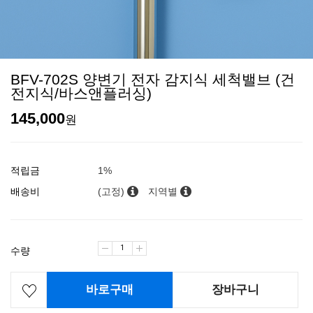
BFV-702S 양변기 전자 감지식 세척밸브 (건
전지식/바스앤플러싱)
145,000
원
적립금
1%
배송비
(고정)
지역별
수량
바로구매
장바구니