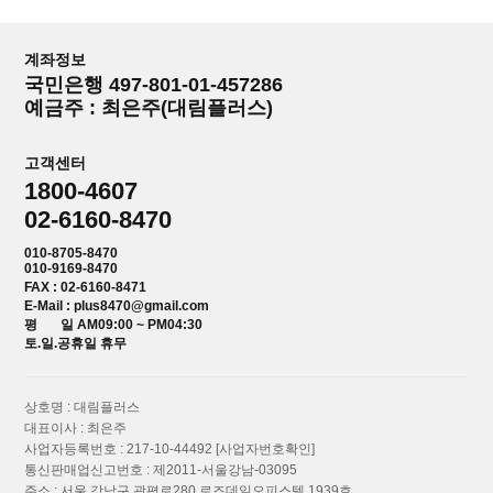
계좌정보
국민은행 497-801-01-457286
예금주 : 최은주(대림플러스)
고객센터
1800-4607
02-6160-8470
010-8705-8470
010-9169-8470
FAX : 02-6160-8471
E-Mail : plus8470@gmail.com
평 일 AM09:00 ~ PM04:30
토.일.공휴일 휴무
상호명 : 대림플러스
대표이사 : 최은주
사업자등록번호 : 217-10-44492
[사업자번호확인]
통신판매업신고번호 : 제2011-서울강남-03095
주소 : 서울 강남구 광평로280 로즈데일오피스텔 1939호