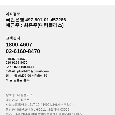
계좌정보
국민은행 497-801-01-457286
예금주 : 최은주(대림플러스)
고객센터
1800-4607
02-6160-8470
010-8705-8470
010-9169-8470
FAX : 02-6160-8471
E-Mail : plus8470@gmail.com
평 일 AM09:00 ~ PM04:30
토.일.공휴일 휴무
상호명 : 대림플러스
대표이사 : 최은주
사업자등록번호 : 217-10-44492
[사업자번호확인]
통신판매업신고번호 : 제2011-서울강남-03095
주소 : 서울 강남구 광평로280 로즈데일오피스텔 1939호