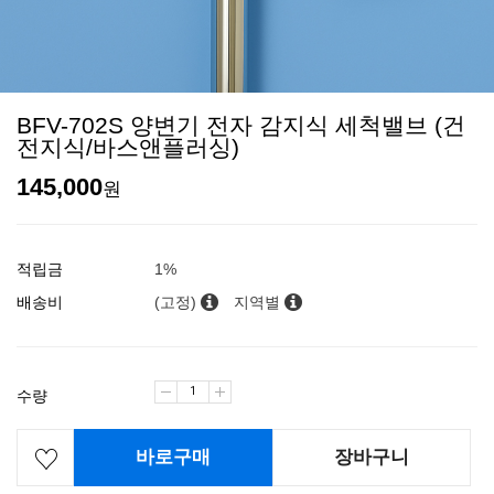
BFV-702S 양변기 전자 감지식 세척밸브 (건
전지식/바스앤플러싱)
145,000
원
적립금
1%
배송비
(고정)
지역별
수량
바로구매
장바구니