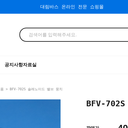
대림바스 온라인 전문 쇼핑몰
공지사항
자료실
속품
> BFV-702S 솔레노이드 밸브 뭉치
BFV-70