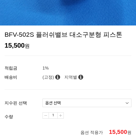
BFV-502S 플러쉬밸브 대소구분형 피스톤
15,500
원
적립금
1%
배송비
(고정)
지역별
지수핀 선택
수량
15,500
옵션 적용가
원