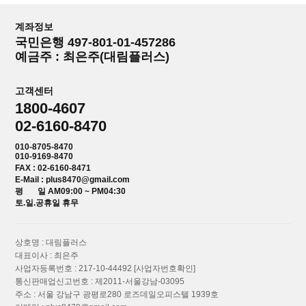
계좌정보
국민은행 497-801-01-457286
예금주 : 최은주(대림플러스)
고객센터
1800-4607
02-6160-8470
010-8705-8470
010-9169-8470
FAX : 02-6160-8471
E-Mail : plus8470@gmail.com
평 일 AM09:00 ~ PM04:30
토.일.공휴일 휴무
상호명 : 대림플러스
대표이사 : 최은주
사업자등록번호 : 217-10-44492
[사업자번호확인]
통신판매업신고번호 : 제2011-서울강남-03095
주소 : 서울 강남구 광평로280 로즈데일오피스텔 1939호