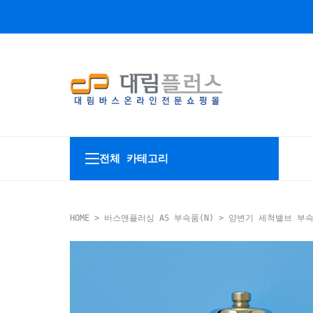
전체 카테고리
HOME
>
바스앤플러싱 AS 부속품(N)
>
양변기 세척밸브 부