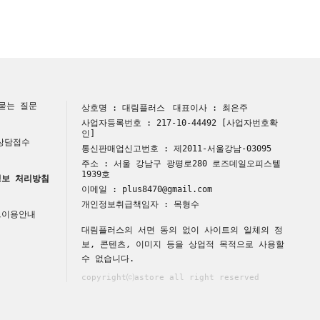
묻는 질문
상호명 : 대림플러스
대표이사 : 최은주
사업자등록번호 : 217-10-44492
[사업자번호확
인]
 상담접수
통신판매업신고번호 : 제2011-서울강남-03095
주소 : 서울 강남구 광평로280 로즈데일오피스텔
1939호
보 처리방침
이메일 : plus8470@gmail.com
개인정보취급책임자 : 목형수
트이용안내
대림플러스의 서면 동의 없이 사이트의 일체의 정
보, 콘텐츠, 이미지 등을 상업적 목적으로 사용할
수 없습니다.
copyright⒞astore all right reserved