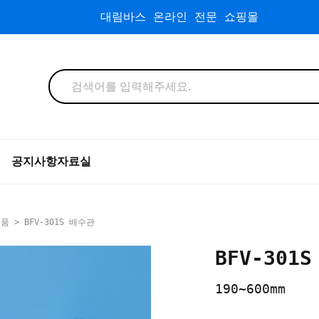
대림바스 온라인 전문 쇼핑몰
공지사항
자료실
속품
> BFV-301S 배수관
BFV-301
190~600mm