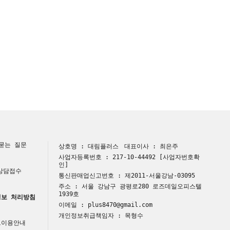
묻는 질문
상호명 : 대림플러스
대표이사 : 최은주
사업자등록번호 : 217-10-44492
[사업자번호확
인]
 상담접수
통신판매업신고번호 : 제2011-서울강남-03095
주소 : 서울 강남구 광평로280 로즈데일오피스텔
1939호
보 처리방침
이메일 : plus8470@gmail.com
개인정보취급책임자 : 목형수
트이용안내