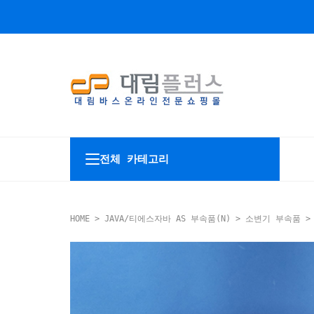
전체 카테고리
HOME
>
JAVA/티에스자바 AS 부속품(N)
>
소변기 부속품
> 