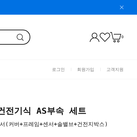
0
로그인
회원가입
고객지원
B 건전기식 AS부속 세트
센서(커버+프레임+센서+솔밸브+건전지박스)