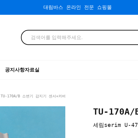
대림바스 온라인 전문 쇼핑몰
공지사항
자료실
TU-170A/B 소변기 감지기 센서+커버
TU-170
세림serim U-47