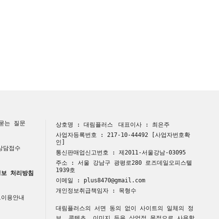
묻는 질문
상호명 : 대림플러스
대표이사 : 최은주
사업자등록번호 : 217-10-44492
[사업자번호확
인]
 상담접수
통신판매업신고번호 : 제2011-서울강남-03095
주소 : 서울 강남구 광평로280 로즈데일오피스텔
1939호
보 처리방침
이메일 : plus8470@gmail.com
개인정보취급책임자 : 목형수
트이용안내
대림플러스의 서면 동의 없이 사이트의 일체의 정
보, 콘텐츠, 이미지 등을 상업적 목적으로 사용할