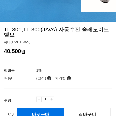
TL-301,TL-300(JAVA) 자동수전 솔레노이드
밸브
자바(TS91119AS)
40,500
원
적립금
1%
배송비
(고정)
지역별
수량
바로구매
장바구니