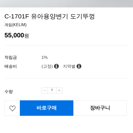
C-1701F 유아용양변기 도기뚜껑
계림(KELIM)
55,000
원
적립금
1%
배송비
(고정)
지역별
수량
바로구매
장바구니