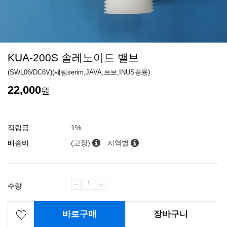
KUA-200S 솔레노이드 밸브
(SWL06/DC6V)(세림serim,JAVA,보보,INUS공용)
22,000
원
적립금
1%
배송비
(고정)
지역별
수량
바로구매
장바구니