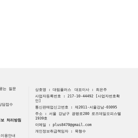
묻는 질문
상호명 : 대림플러스
대표이사 : 최은주
사업자등록번호 : 217-10-44492
[사업자번호확
인]
 상담접수
통신판매업신고번호 : 제2011-서울강남-03095
주소 : 서울 강남구 광평로280 로즈데일오피스텔
1939호
보 처리방침
이메일 : plus8470@gmail.com
개인정보취급책임자 : 목형수
트이용안내