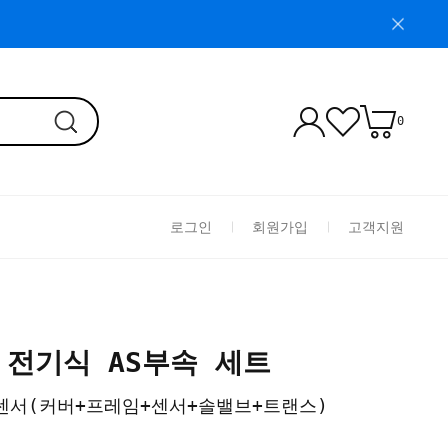
0
로그인
회원가입
고객지원
A 전기식 AS부속 세트
형센서(커버+프레임+센서+솔밸브+트랜스)