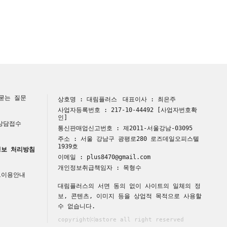
묻는 질문
상호명 : 대림플러스
대표이사 : 최은주
사업자등록번호 : 217-10-44492
[사업자번호확
인]
 상담접수
통신판매업신고번호 : 제2011-서울강남-03095
주소 : 서울 강남구 광평로280 로즈데일오피스텔
1939호
보 처리방침
이메일 : plus8470@gmail.com
개인정보취급책임자 : 목형수
트이용안내
대림플러스의 서면 동의 없이 사이트의 일체의 정
보, 콘텐츠, 이미지 등을 상업적 목적으로 사용할
수 없습니다.
copyright⒞astore all right reserved