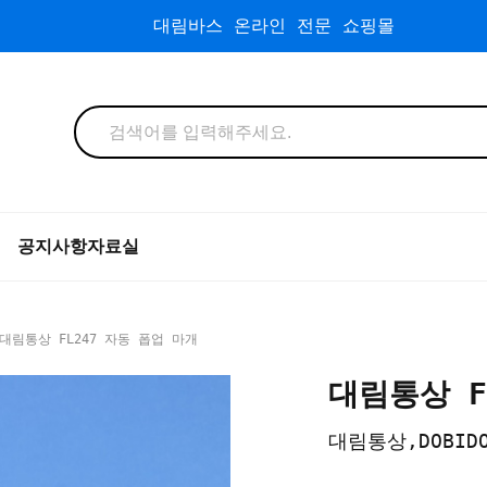
대림바스 온라인 전문 쇼핑몰
공지사항
자료실
대림통상 FL247 자동 폽업 마개
대림통상 F
대림통상,DOBID