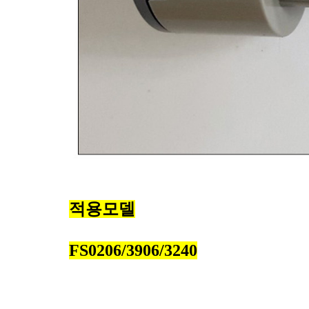
적용모델
FS0206/3906/3240