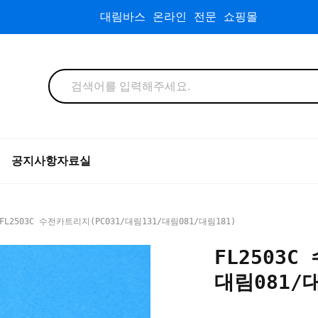
대림바스 온라인 전문 쇼핑몰
공지사항
자료실
FL2503C 수전카트리지(PC031/대림131/대림081/대림181)
FL2503C
대림081/대