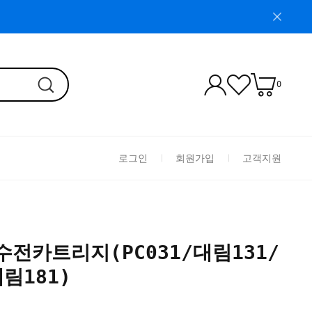
0
로그인
회원가입
고객지원
 수전카트리지(PC031/대림131/
림181)